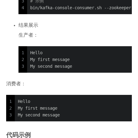
3
# 示例
4
bin/kafka-console-consumer.sh --zookeeper l
结果展示
生产者：
1
Hello
2
My first message
3
My second message
消费者：
1
Hello
2
My first message
3
My second message
代码示例