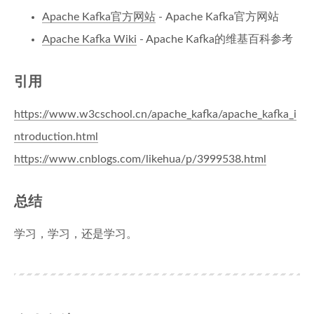
Apache Kafka官方网站
- Apache Kafka官方网站
Apache Kafka Wiki
- Apache Kafka的维基百科参考
引用
https://www.w3cschool.cn/apache_kafka/apache_kafka_i
ntroduction.html
https://www.cnblogs.com/likehua/p/3999538.html
总结
学习，学习，还是学习。