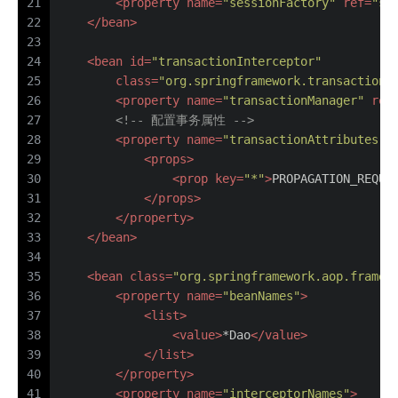
21
<
property
name
=
"sessionFactory"
ref
=
"se
22
</
bean
>
23
24
<
bean
id
=
"transactionInterceptor"
25
class
=
"org.springframework.transaction.
26
<
property
name
=
"transactionManager"
ref
27
<!-- 配置事务属性 -->
28
<
property
name
=
"transactionAttributes"
>
29
<
props
>
30
<
prop
key
=
"*"
>
PROPAGATION_REQUI
31
</
props
>
32
</
property
>
33
</
bean
>
34
35
<
bean
class
=
"org.springframework.aop.framew
36
<
property
name
=
"beanNames"
>
37
<
list
>
38
<
value
>
*Dao
</
value
>
39
</
list
>
40
</
property
>
41
<
property
name
=
"interceptorNames"
>