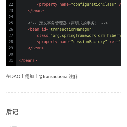
22
<
property
name
=
"configurationClass"
val
23
</
bean
>
24
25
<!-- 定义事务管理器（声明式的事务） -->
26
<
bean
id
=
"transactionManager"
27
class
=
"org.springframework.orm.hibernat
28
<
property
name
=
"sessionFactory"
ref
=
"se
29
</
bean
>
30
31
</
beans
>
在DAO上需加上@Transactional注解
后记