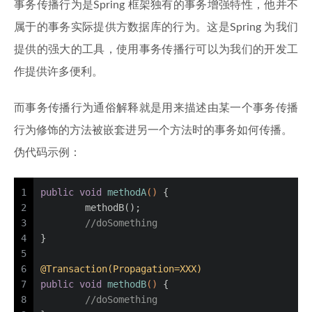
事务传播行为是Spring 框架独有的事务增强特性，他并不
属于的事务实际提供方数据库的行为。这是Spring 为我们
提供的强大的工具，使用事务传播行可以为我们的开发工
作提供许多便利。
而事务传播行为通俗解释就是用来描述由某一个事务传播
行为修饰的方法被嵌套进另一个方法时的事务如何传播。
伪代码示例：
1
public
void
methodA
()
 {
2
	methodB();
3
//doSomething
4
}
5
6
@Transaction(Propagation=XXX)
7
public
void
methodB
()
 {
8
//doSomething