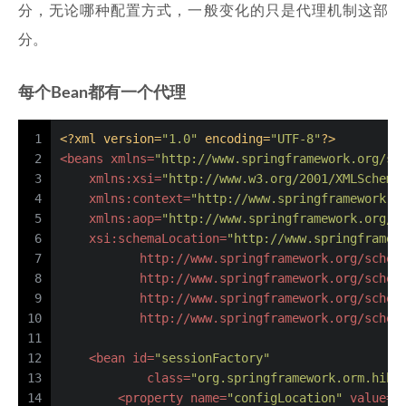
分，无论哪种配置方式，一般变化的只是代理机制这部
分。
每个Bean都有一个代理
1
<?xml version=
"1.0"
 encoding=
"UTF-8"
?>
2
<
beans
xmlns
=
"http://www.springframework.org/sc
3
xmlns:xsi
=
"http://www.w3.org/2001/XMLSchema
4
xmlns:context
=
"http://www.springframework.o
5
xmlns:aop
=
"http://www.springframework.org/s
6
xsi:schemaLocation
=
"http://www.springframew
7
           http://www.springframework.org/schem
8
           http://www.springframework.org/schem
9
           http://www.springframework.org/schem
10
           http://www.springframework.org/schem
11
12
<
bean
id
=
"sessionFactory"
13
class
=
"org.springframework.orm.hibe
14
<
property
name
=
"configLocation"
value
=
"