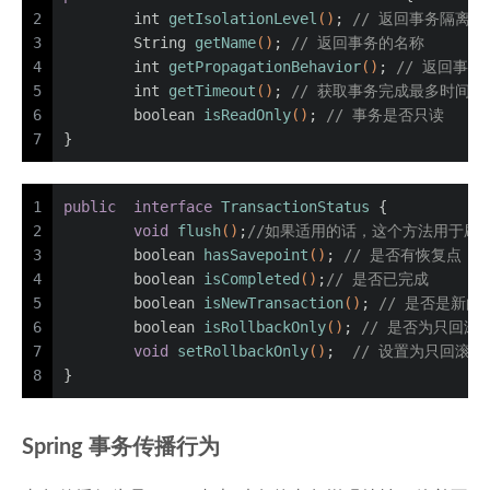
2
int
getIsolationLevel
()
; 
// 返回事务隔离级
3
	String 
getName
()
; 
// 返回事务的名称
4
int
getPropagationBehavior
()
; 
// 返回事
5
int
getTimeout
()
; 
// 获取事务完成最多时间
6
boolean
isReadOnly
()
; 
// 事务是否只读
7
}
1
public
interface
TransactionStatus
 {
2
void
flush
()
;
//如果适用的话，这个方法用于刷新
3
boolean
hasSavepoint
()
; 
// 是否有恢复点
4
boolean
isCompleted
()
;
// 是否已完成
5
boolean
isNewTransaction
()
; 
// 是否是新的
6
boolean
isRollbackOnly
()
; 
// 是否为只回滚
7
void
setRollbackOnly
()
;  
// 设置为只回滚
8
}
Spring 事务传播行为