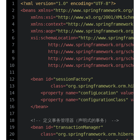
1
<?xml version=
"1.0"
 encoding=
"UTF-8"
?>
2
<
beans
xmlns
=
"http://www.springframework.org/sc
3
xmlns:xsi
=
"http://www.w3.org/2001/XMLSchema
4
xmlns:context
=
"http://www.springframework.o
5
xmlns:aop
=
"http://www.springframework.org/s
6
xsi:schemaLocation
=
"http://www.springframew
7
           http://www.springframework.org/schem
8
           http://www.springframework.org/schem
9
           http://www.springframework.org/schem
10
           http://www.springframework.org/schem
11
12
<
bean
id
=
"sessionFactory"
13
class
=
"org.springframework.orm.hibe
14
<
property
name
=
"configLocation"
value
=
"
15
<
property
name
=
"configurationClass"
val
16
</
bean
>
17
18
<!-- 定义事务管理器（声明式的事务） -->
19
<
bean
id
=
"transactionManager"
20
class
=
"org.springframework.orm.hibernat