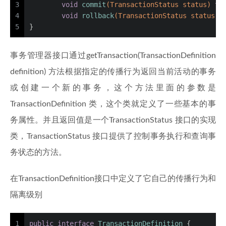
3
void
commit
(TransactionStatus status)
th
4
void
rollback
(TransactionStatus status)
5
}
事务管理器接口通过getTransaction(TransactionDefinition
definition) 方法根据指定的传播行为返回当前活动的事务
或创建一个新的事务，这个方法里面的参数是
TransactionDefinition 类，这个类就定义了一些基本的事
务属性。并且返回值是一个TransactionStatus 接口的实现
类，TransactionStatus 接口提供了控制事务执行和查询事
务状态的方法。
在TransactionDefinition接口中定义了它自己的传播行为和
隔离级别
1
public
interface
TransactionDefinition
 {