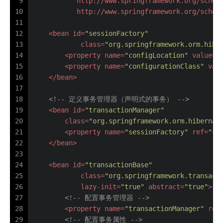
9
           http://www.springframework.org/schem
10
           http://www.springframework.org/schem
11
12
<
bean
id
=
"sessionFactory"
13
class
=
"org.springframework.orm.hibe
14
<
property
name
=
"configLocation"
value
=
"
15
<
property
name
=
"configurationClass"
val
16
</
bean
>
17
18
<!-- 定义事务管理器（声明式的事务） -->
19
<
bean
id
=
"transactionManager"
20
class
=
"org.springframework.orm.hibernat
21
<
property
name
=
"sessionFactory"
ref
=
"se
22
</
bean
>
23
24
<
bean
id
=
"transactionBase"
25
class
=
"org.springframework.transact
26
lazy-init
=
"true"
abstract
=
"true"
>
27
<!-- 配置事务管理器 -->
28
<
property
name
=
"transactionManager"
ref
29
<!-- 配置事务属性 -->