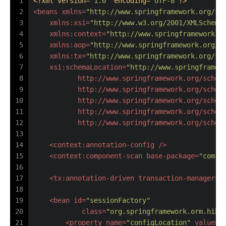
1
<?xml version=
"1.0"
 encoding=
"UTF-8"
?>
2
<
beans
xmlns
=
"http://www.springframework.org/sc
3
xmlns:xsi
=
"http://www.w3.org/2001/XMLSchema
4
xmlns:context
=
"http://www.springframework.o
5
xmlns:aop
=
"http://www.springframework.org/s
6
xmlns:tx
=
"http://www.springframework.org/sc
7
xsi:schemaLocation
=
"http://www.springframew
8
           http://www.springframework.org/schem
9
           http://www.springframework.org/schem
10
           http://www.springframework.org/schem
11
           http://www.springframework.org/schem
12
           http://www.springframework.org/schem
13
14
<
context:annotation-config
 />
15
<
context:component-scan
base-package
=
"com.b
16
17
<
tx:annotation-driven
transaction-manager
=
"
18
19
<
bean
id
=
"sessionFactory"
20
class
=
"org.springframework.orm.hibe
21
<
property
name
=
"configLocation"
value
=
"