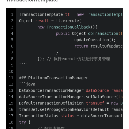
1
TransactionTemplate
tt
=
new
TransactionTemplat
2
Object
result
=
 tt.execute(
3
new
TransactionCallback
(){  
4
public
 Object 
doTransaction
(Tra
5
			updateOperation();  
6
return
 resultOfUpdateOp
7
		}  
8
	}); 
// 执行execute方法进行事务管理
9
````
10
11
### PlatformTransactionManager
12
```java
13
DataSourceTransactionManager
dataSourceTransact
14
dataSourceTransactionManager.setDataSource(
this
15
DefaultTransactionDefinition
transDef
=
new
Def
16
transDef.setPropagationBehavior(DefaultTransact
17
TransactionStatus
status
=
 dataSourceTransactio
18
try
 {
19
// 数据库操作