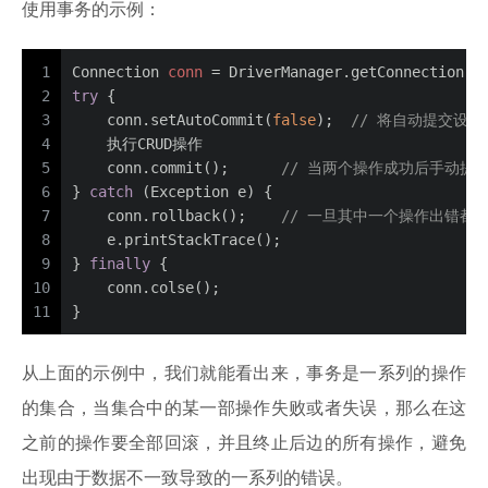
使用事务的示例：
1
Connection
conn
=
 DriverManager.getConnection()
2
try
 {  
3
    conn.setAutoCommit(
false
);  
// 将自动提交设置为fa
4
    执行CRUD操作 
5
    conn.commit();      
// 当两个操作成功后手动提交
6
} 
catch
 (Exception e) {  
7
    conn.rollback();    
// 一旦其中一个操作出错都
8
    e.printStackTrace();  
9
} 
finally
 {
10
    conn.colse();
11
}
从上面的示例中，我们就能看出来，事务是一系列的操作
的集合，当集合中的某一部操作失败或者失误，那么在这
之前的操作要全部回滚，并且终止后边的所有操作，避免
出现由于数据不一致导致的一系列的错误。