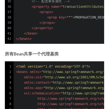
35
<!-- 配置事务属性 -->
36
<
property
name
=
"transactionAttributes"
>
37
<
props
>
38
<
prop
key
=
"*"
>
PROPAGATION_REQUI
39
</
props
>
40
</
property
>
41
</
bean
>
42
</
beans
>
所有Bean共享一个代理基类
1
<?xml version=
"1.0"
 encoding=
"UTF-8"
?>
2
<
beans
xmlns
=
"http://www.springframework.org/sc
3
xmlns:xsi
=
"http://www.w3.org/2001/XMLSchema
4
xmlns:context
=
"http://www.springframework.o
5
xmlns:aop
=
"http://www.springframework.org/s
6
xsi:schemaLocation
=
"http://www.springframew
7
           http://www.springframework.org/schem
8
           http://www.springframework.org/schem