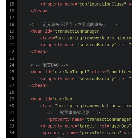
15
<
property
name
=
"configurationClass"
val
16
</
bean
>
17
18
<!-- 定义事务管理器（声明式的事务） -->
19
<
bean
id
=
"transactionManager"
20
class
=
"org.springframework.orm.hibernat
21
<
property
name
=
"sessionFactory"
ref
=
"se
22
</
bean
>
23
24
<!-- 配置DAO -->
25
<
bean
id
=
"userDaoTarget"
class
=
"com.bluesky
26
<
property
name
=
"sessionFactory"
ref
=
"se
27
</
bean
>
28
29
<
bean
id
=
"userDao"
30
class
=
"org.springframework.transaction.
31
<!-- 配置事务管理器 -->
32
<
property
name
=
"transactionManager"
33
<
property
name
=
"target"
ref
=
"userDaoTar
34
<
property
name
=
"proxyInterfaces"
value