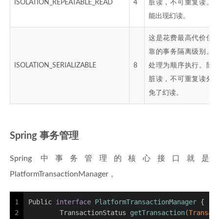
ISOLATION_REPEATABLE_READ
4
脏读，不可重复读。
能出现幻读。
这是花费最高代价但
靠的事务隔离级别。
ISOLATION_SERIALIZABLE
8
处理为顺序执行。除
脏读，不可重复读外
免了幻读。
Spring 事务管理
Spring 中事务管理的核心接口就是
PlatformTransactionManager 。
1
Public 
interface
PlatformTransactionManager
 {
2
	TransactionStatus 
getTransaction
(Transac