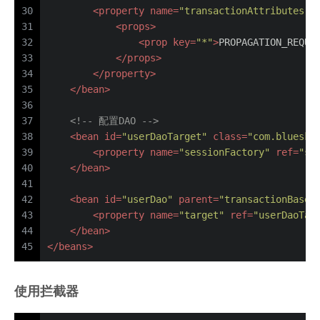
30
<
property
name
=
"transactionAttributes"
>
31
<
props
>
32
<
prop
key
=
"*"
>
PROPAGATION_REQUI
33
</
props
>
34
</
property
>
35
</
bean
>
36
37
<!-- 配置DAO -->
38
<
bean
id
=
"userDaoTarget"
class
=
"com.bluesky
39
<
property
name
=
"sessionFactory"
ref
=
"se
40
</
bean
>
41
42
<
bean
id
=
"userDao"
parent
=
"transactionBase"
43
<
property
name
=
"target"
ref
=
"userDaoTar
44
</
bean
>
45
</
beans
>
使用拦截器