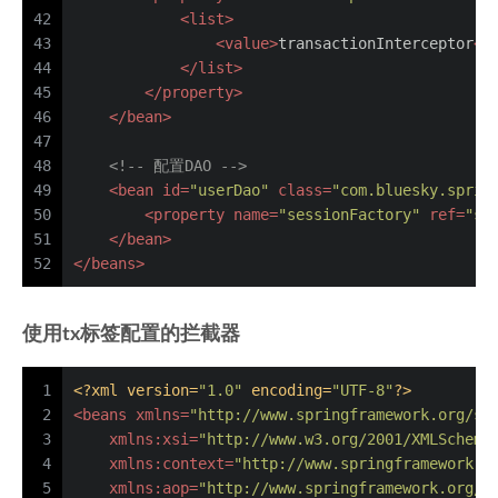
42
<
list
>
43
<
value
>
transactionInterceptor
</
44
</
list
>
45
</
property
>
46
</
bean
>
47
48
<!-- 配置DAO -->
49
<
bean
id
=
"userDao"
class
=
"com.bluesky.sprin
50
<
property
name
=
"sessionFactory"
ref
=
"se
51
</
bean
>
52
</
beans
>
使用tx标签配置的拦截器
1
<?xml version=
"1.0"
 encoding=
"UTF-8"
?>
2
<
beans
xmlns
=
"http://www.springframework.org/sc
3
xmlns:xsi
=
"http://www.w3.org/2001/XMLSchema
4
xmlns:context
=
"http://www.springframework.o
5
xmlns:aop
=
"http://www.springframework.org/s