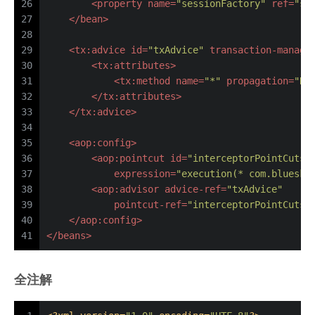
26
<
property
name
=
"sessionFactory"
ref
=
"se
27
</
bean
>
28
29
<
tx:advice
id
=
"txAdvice"
transaction-manage
30
<
tx:attributes
>
31
<
tx:method
name
=
"*"
propagation
=
"RE
32
</
tx:attributes
>
33
</
tx:advice
>
34
35
<
aop:config
>
36
<
aop:pointcut
id
=
"interceptorPointCuts"
37
expression
=
"execution(* com.bluesky
38
<
aop:advisor
advice-ref
=
"txAdvice"
39
pointcut-ref
=
"interceptorPointCuts"
40
</
aop:config
>
41
</
beans
>
全注解