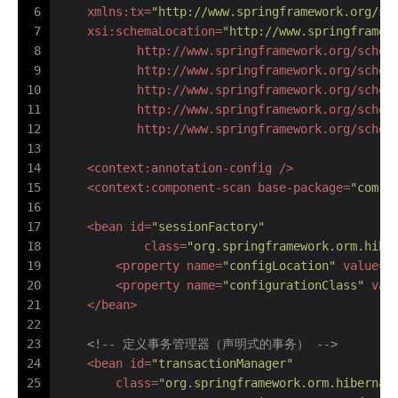
6
xmlns:tx
=
"http://www.springframework.org/sc
7
xsi:schemaLocation
=
"http://www.springframew
8
           http://www.springframework.org/schem
9
           http://www.springframework.org/schem
10
           http://www.springframework.org/schem
11
           http://www.springframework.org/schem
12
           http://www.springframework.org/schem
13
14
<
context:annotation-config
 />
15
<
context:component-scan
base-package
=
"com.b
16
17
<
bean
id
=
"sessionFactory"
18
class
=
"org.springframework.orm.hibe
19
<
property
name
=
"configLocation"
value
=
"
20
<
property
name
=
"configurationClass"
val
21
</
bean
>
22
23
<!-- 定义事务管理器（声明式的事务） -->
24
<
bean
id
=
"transactionManager"
25
class
=
"org.springframework.orm.hibernat