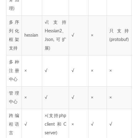
理)
多序
√(支持
列化
Hessian2、
只支持
×(
hessian
√
×
框架
Json,可扩
(protobuf)
格
支持
展)
多种
注册
×
√
√
×
×
√
中心
管理
×
√
√
×
×
√
中心
跨编
×(支持php
程语
√
client和C
×
√
√
×
言
server)