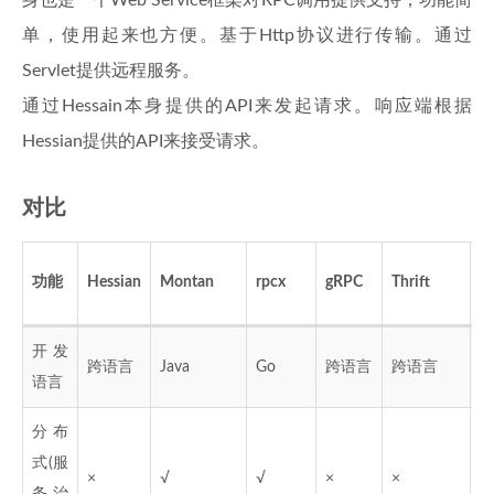
单，使用起来也方便。基于Http协议进行传输。通过
Servlet提供远程服务。
通过Hessain本身提供的API来发起请求。响应端根据
Hessian提供的API来接受请求。
对比
功能
Hessian
Montan
rpcx
gRPC
Thrift
D
开发
跨语言
Java
Go
跨语言
跨语言
J
语言
分布
式(服
×
√
√
×
×
√
务治