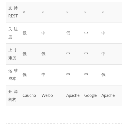
支持
×
×
×
×
×
×
REST
关注
低
中
低
中
中
度
上手
低
低
中
中
中
难度
运维
低
中
中
中
低
成本
开源
Caucho
Weibo
Apache
Google
Apache
Al
机构