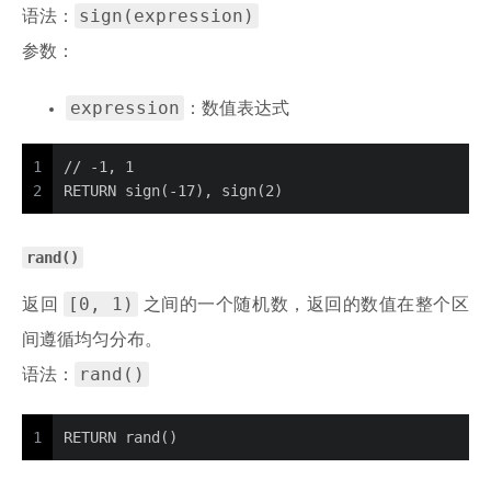
sign(expression)
语法：
参数：
expression
：数值表达式
1
// -1, 1
2
RETURN sign(-17), sign(2)
rand()
[0, 1)
返回
之间的一个随机数，返回的数值在整个区
间遵循均匀分布。
rand()
语法：
1
RETURN rand()