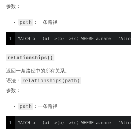
参数：
path
：一条路径
1
MATCH p = (a)-->(b)-->(c) WHERE a.name = 'Alice'
relationships()
返回一条路径中的所有关系。
relationships(path)
语法：
参数：
path
：一条路径
1
MATCH p = (a)-->(b)-->(c) WHERE a.name = 'Alice'