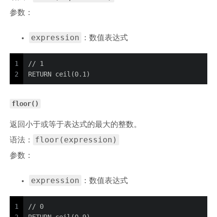
参数：
expression
：数值表达式
1
// 1
2
RETURN ceil(0.1)
floor()
返回小于或等于表达式的最大的整数。
floor(expression)
语法：
参数：
expression
：数值表达式
1
// 0