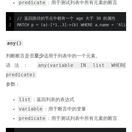
predicate
：用于测试列表中所有元素的断言
1
// 返回路径的节点中都有一个 age 大于 30 的属性
2
MATCH p = (a)-[*1..3]->(b) WHERE a.name = 'Alice
any()
判断断言是否
至少
适用于列表中的一个元素。
any(variable IN list WHERE
语法：
predicate)
参数：
list
：返回列表的表达式
variable
：用于断言中的变量
predicate
：用于测试列表中所有元素的断言