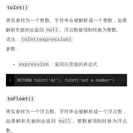
toInt()
将实参转为一个整数。字符串会被解析成一个整数，如果
null
解析失败则会返回
。浮点数被强制转换为整数。
toInt(expression)
语法：
参数：
expression
：返回任意值的表达式
1
RETURN toInt('42'), toInt('not a number')
toFloat()
将实参转为一个浮点数。字符串会被解析成一个浮点数，
null
如果解析失败则会返回
。整数被强制转换为浮点
数。