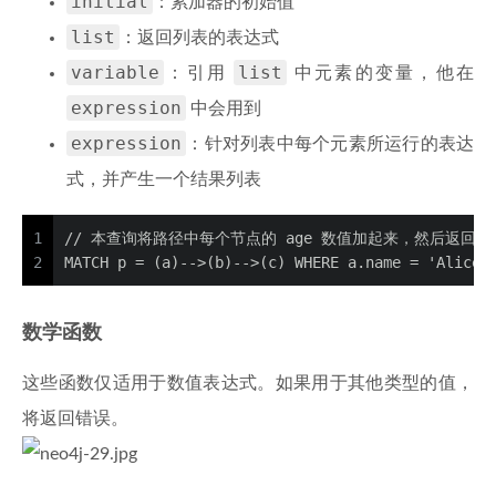
initial
：累加器的初始值
list
：返回列表的表达式
variable
list
：引用
中元素的变量，他在
expression
中会用到
expression
：针对列表中每个元素所运行的表达
式，并产生一个结果列表
1
// 本查询将路径中每个节点的 age 数值加起来，然后返回
2
MATCH p = (a)-->(b)-->(c) WHERE a.name = 'Alice'
数学函数
这些函数仅适用于数值表达式。如果用于其他类型的值，
将返回错误。