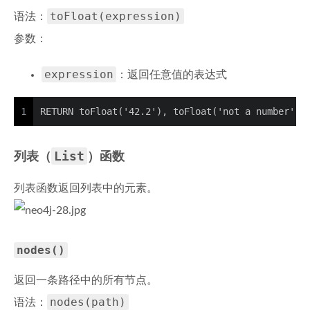
toFloat(expression)
语法：
参数：
expression
：返回任意值的表达式
1
RETURN toFloat('42.2'), toFloat('not a number')
List
列表（
）函数
列表函数返回列表中的元素。
nodes()
返回一条路径中的所有节点。
nodes(path)
语法：