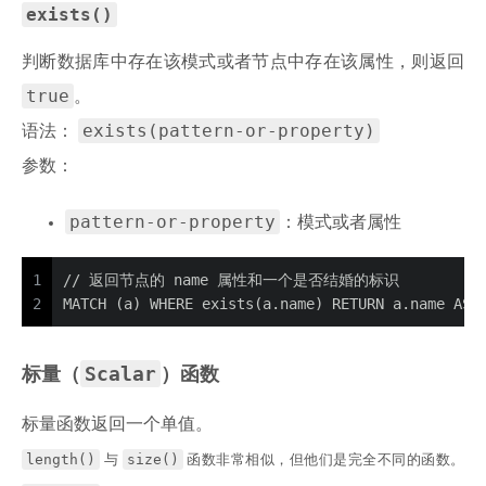
exists()
判断数据库中存在该模式或者节点中存在该属性，则返回
true
。
exists(pattern-or-property)
语法：
参数：
pattern-or-property
：模式或者属性
1
// 返回节点的 name 属性和一个是否结婚的标识
2
MATCH (a) WHERE exists(a.name) RETURN a.name AS 
Scalar
标量（
）函数
标量函数返回一个单值。
length()
size()
与
函数非常相似，但他们是完全不同的函数。