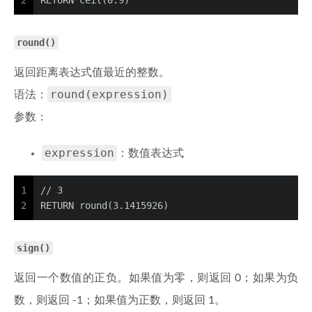
2
RETURN ceil(0.9)
round()
返回距离表达式值最近的整数。
round(expression)
语法：
参数：
expression
：数值表达式
1
// 3
2
RETURN round(3.1415926)
sign()
返回一个数值的正负。如果值为零，则返回 0；如果为负
数，则返回 -1；如果值为正数，则返回 1。