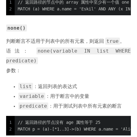
1
// 返回路径的节点中的 array 属性中至少有一个值 one
2
MATCH (a) WHERE a.name = 'Eskil' AND ANY (x IN a
none()
true
判断断言不适用于列表中的所有元素，则返回
。
none(variable IN list WHERE
语法：
predicate)
参数：
list
：返回列表的表达式
variable
：用于断言中的变量
predicate
：用于测试列表中所有元素的断言
1
// 返回路径的节点没有 age 属性等于 25
2
MATCH p = (a)-[*1..3]->(b) WHERE a.name = 'Alice