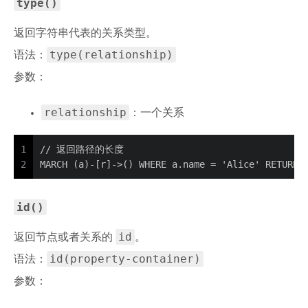
type()
返回字符串代表的关系类型。
type(relationship)
语法：
参数：
relationship
：一个关系
1
// 返回路径的长度
2
MARCH (a)-[r]->() WHERE a.name = 'Alice' RETURN 
id()
id
返回节点或者关系的
。
id(property-container)
语法：
参数：