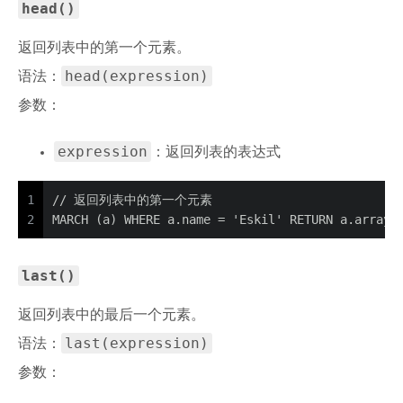
head()
返回列表中的第一个元素。
head(expression)
语法：
参数：
expression
：返回列表的表达式
1
// 返回列表中的第一个元素
2
MARCH (a) WHERE a.name = 'Eskil' RETURN a.array,
last()
返回列表中的最后一个元素。
last(expression)
语法：
参数：