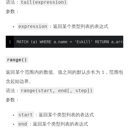
tail(expression)
语法：
参数：
expression
：返回某个类型列表的表达式
1
MATCH (a) WHERE a.name = 'Eskill' RETURN a.array
range()
返回某个范围内的数值。值之间的默认步长为 1，范围包
含起始边界。
range(start, end[, step])
语法：
参数：
start
：返回某个类型列表的表达式
end
：返回某个类型列表的表达式