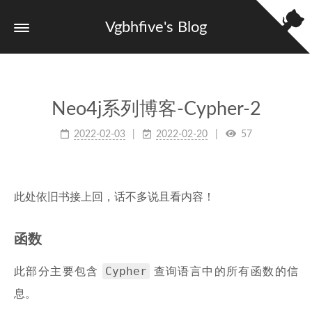
Vgbhfive's Blog
Neo4j系列博客-Cypher-2
2022-02-03
2022-02-20
57
此处依旧书接上回，话不多说且看内容！
函数
Cypher
此部分主要包含
查询语言中的所有函数的信
息。