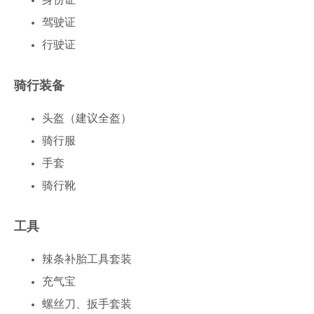
身份证
驾驶证
行驶证
骑行装备
头盔（建议全盔）
骑行服
手套
骑行靴
工具
辣条补胎工具套装
充气宝
螺丝刀、扳手套装