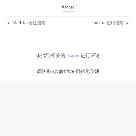
# Moto
MathJax语法指南
Linux-nc使用指南
未找到相关的
Issues
进行评论
请联系 @vgbhfive 初始化创建
使用 GitHub 登录
陕ICP备20002937号-1
© 2016 –
2026
vgbhfive
Powered by
Hexo
&
NexT.Pisces