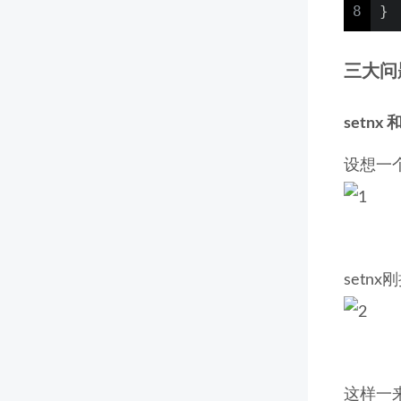
8
}
三大问
setnx
设想一
setn
这样一