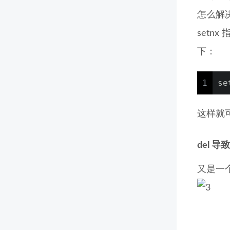
怎么解
setn
下：
1
se
这样就可
del 导
又是一