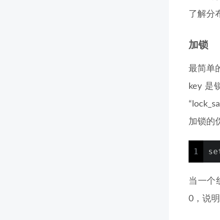
了解分
加锁
最简单的
key
“loc
加锁的
1
se
当一个线
0，说明