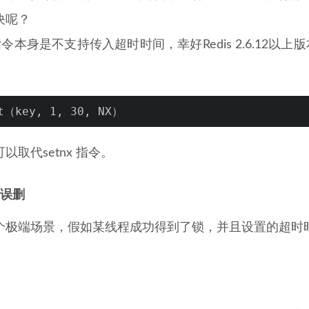
决呢？
x 指令本身是不支持传入超时时间，幸好Redis 2.6.12
t（key, 1, 30, NX）
以取代setnx 指令。
致误删
个极端场景，假如某线程成功得到了锁，并且设置的超时时