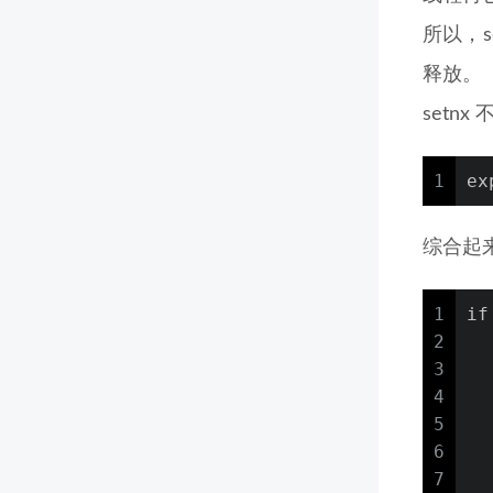
所以，
释放。
setn
1
ex
综合起
1
if
2
  
3
  
4
  
5
  
6
  
7
  