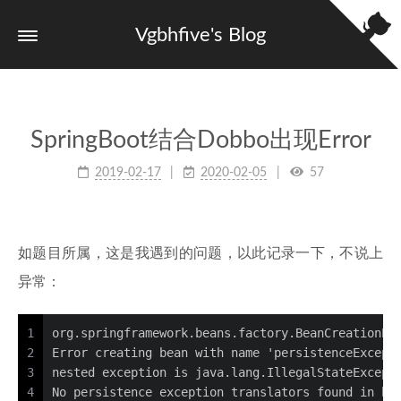
Vgbhfive's Blog
SpringBoot结合Dobbo出现Error
2019-02-17
2020-02-05
57
如题目所属，这是我遇到的问题，以此记录一下，不说上
异常：
1
org.springframework.beans.factory.BeanCreationEx
2
Error creating bean with name 'persistenceExcept
3
nested exception is java.lang.IllegalStateExcept
4
No persistence exception translators found in be