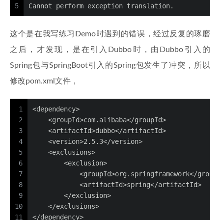
5
Cannot perform exception translation.
这个是在我写练习Demo时遇到的错误，经过反复的琢磨
之后，才发现，是在引入Dubbo时，由Dubbo引入的
Spring包与SpringBoot引入的Spring包发生了冲突，所以
修改pom.xml文件，
1
<dependency>
2
    <groupId>com.alibaba</groupId>
3
    <artifactId>dubbo</artifactId>
4
    <version>2.5.3</version>
5
    <exclusions>
6
        <exclusion>
7
            <groupId>org.springframework</group
8
            <artifactId>spring</artifactId>
9
        </exclusion>
10
    </exclusions>
11
</dependency>