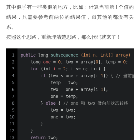
其中似乎有一些类似的地方，比如：计算当前第 i 个值的
结果，只需要参考前两位的结果值，跟其他的都没有关
系。
按照这个思路，重新理清楚思路，那么代码就来了！
1
public
long
subsequence
(
int
 n, 
int
[] array)
 {
2
long
one
=
0
, two = array[
0
], temp = 
0
;
3
for
 (
int
i
=
2
; i <= n; i++) {
4
if
 (two < one + array[i-
1
]) { 
// 当前的
5
            temp = two;
6
            two = one + array[i-
1
];
7
            one = temp;
8
        } 
else
 { 
// one 和 two 做向前状态转移
9
            two = two;
10
            one = two; 
11
        }
12
    }
13
return
 two;