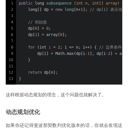
1
public
long
subsequence
(
int
 n, 
int
[] array)
 {
2
long
[] dp = 
new
long
[n+
1
]; 
// dp[i] 表示当
3
4
// 初始值
5
    dp[
0
] = 
0
;
6
    dp[
1
] = array[
0
];
7
8
for
 (
int
i
=
2
; i <= n; i++) { 
// 边界条件
9
        dp[i] = Math.max(dp[i-
1
], dp[i-
2
] + arr
10
    }
11
12
return
 dp[n];
13
}
这样根据动态规划的理念，这个问题也就解决了。
动态规划优化
如果你还记得斐波那契数列优化版本的话，你就会发现这