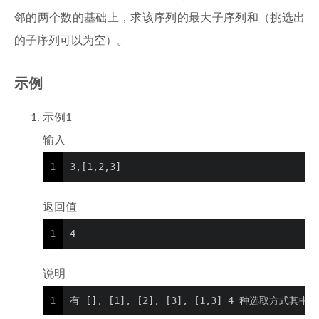
邻的两个数的基础上，求该序列的最大子序列和（挑选出
的子序列可以为空）。
示例
示例1
输入
1
3,[1,2,3]
返回值
1
4
说明
1
有 [], [1], [2], [3], [1,3] 4 种选取方式其