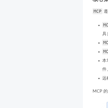
MCP
遵
M
具
M
M
本
件
远
MCP 