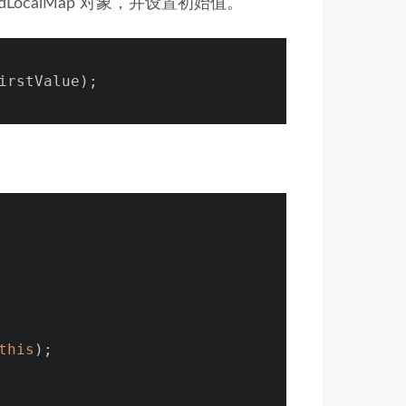
dLocalMap 对象，并设置初始值。
irstValue);
this
);