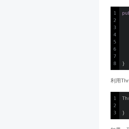
1
pu
2
3
4
5
  
6
7
  
8
}
利用Thr
1
Th
2
3
}