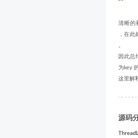
清晰的看到
，在此处可
。
因此总结出
为key
这里解释
源码
ThreadL