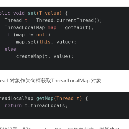
blic
void
set
(T value)
 {
Thread
t
=
 Thread.currentThread();
ThreadLocalMap
map
=
 getMap(t);
if
 (map != 
null
)
      map.set(
this
, value);
else
      createMap(t, value);
ead 对象作为句柄获取ThreadLocalMap 对象
readLocalMap 
getMap
(Thread t)
 {
return
 t.threadLocals;