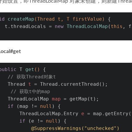
始设置，即ThreadLocalMap 对象未创建，则新建Threa
id
createMap
(Thread t, T firstValue)
 {
  t.threadLocals = 
new
ThreadLocalMap
(
this
, f
ocal#get
public
 T 
get
()
 {
// 获取Thread对象t
Thread
t
=
 Thread.currentThread();
// 获取t中的map
ThreadLocalMap
map
=
 getMap(t);
if
 (map != 
null
) {
       ThreadLocalMap.
Entry
e
=
 map.getEntry(
if
 (e != 
null
) {
@SuppressWarnings("unchecked")