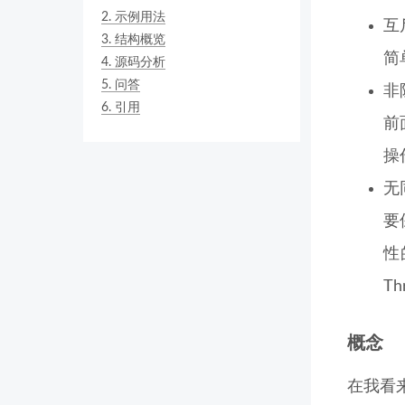
2.
示例用法
互
3.
结构概览
简
4.
源码分析
5.
问答
非
6.
引用
前
操
无
要
性
T
概念
在我看