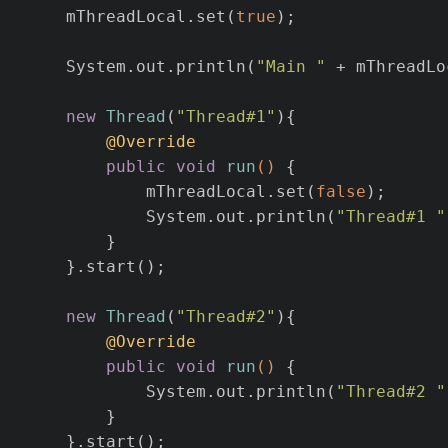
       mThreadLocal.set(
true
);
       System.out.println(
"Main "
 + mThreadLo
new
Thread
(
"Thread#1"
){
@Override
public
void
run
()
 {
               mThreadLocal.set(
false
);
               System.out.println(
"Thread#1 "
           }
       }.start();
new
Thread
(
"Thread#2"
){
@Override
public
void
run
()
 {
               System.out.println(
"Thread#2 "
           }
       }.start();