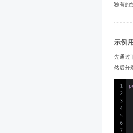
独有的
示例
先通过下
然后分别
1
p
2
3
4
5
 
6
7