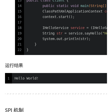
13
public
class
Client
 {
14
public
static
void
main
(String[] a
15
ClassPathXmlApplicationContext
con
16
        context.start();
17
18
IHelloService
service
=
 (IHelloSer
19
String
str
=
 service.sayHello(
"Hel
20
        System.out.println(str);
21
    }
22
}
运行结果
1
Hello World!
SPI 机制