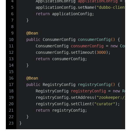
4
ApplicationConfig
applicationConfig
=
ne
5
       applicationConfig.setName(
"dubbo-client"
6
return
 applicationConfig;
7
   }
8
9
@Bean
10
public
 ConsumerConfig 
consumerConfig
()
 {
11
ConsumerConfig
consumerConfig
=
new
Cons
12
       consumerConfig.setTimeout(
3000
);
13
return
 consumerConfig;
14
   }
15
16
@Bean
17
public
 RegistryConfig 
registryConfig
()
 {
18
RegistryConfig
registeryConfig
=
new
Reg
19
       registryConfig.setAddress(
"zookeeper://1
20
       registryConfig.setClient(
"curator"
);
21
return
 registryConfig;
22
   }
23
}