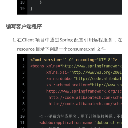
18
    }
19
}
编写客户端程序
在Client 项目中通过Spring 配置引用远程服务，在
resource 目录下创建一个consumer.xml 文件：
1
<?xml version=
"1.0"
 encoding=
"UTF-8"
?>
2
<
beans
xmlns
=
"http://www.springframework.o
3
xmlns:xsi
=
"http://www.w3.org/2001/X
4
xmlns:dubbo
=
"http://code.alibabatec
5
xsi:schemaLocation
=
"http://www.spri
6
       http://www.springframework.org/sche
7
        http://code.alibabatech.com/schema
8
        http://code.alibabatech.com/schema
9
10
<!--消费方的应用名，用于计算依赖关系，不是
11
<
dubbo:application
name
=
"dubbo-client"