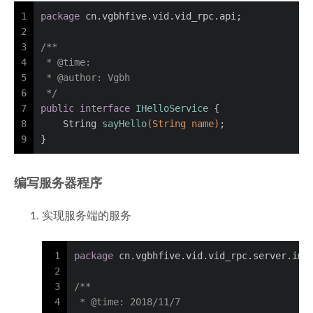
1
package
 cn.vgbhfive.vid.vid_rpc.api;
2
3
/**
4
 * 
@time
:
5
 * 
@author
: Vgbh
6
 */
7
public
interface
IHelloService
 {
8
    String 
sayHello
(String name)
;
9
}
编写服务器程序
实现服务端的服务
1
package
 cn.vgbhfive.vid.vid_rpc.server.imp
2
3
/**
4
 * 
@time
: 2018/11/7