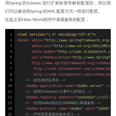
用Spring 的Schema 进行扩展标签和解析配置的，所以我
们可以像使用Spring 的XML 配置方式一样进行配置。
比如之前Hello World程序中暴露服务的配置：
1
<?xml version=
"1.0"
 encoding=
"UTF-8"
?>
2
<
beans
xmlns
=
"http://www.springframework.org/sc
3
xmlns:xsi
=
"http://www.w3.org/2001/XMLSch
4
xmlns:dubbo
=
"http://code.alibabatech.com
5
xsi:schemaLocation
=
"http://www.springfra
6
       http://www.springframework.org/schema/be
7
        http://code.alibabatech.com/schema/dubb
8
        http://code.alibabatech.com/schema/dubb
9
<!--提供者的应用名-->
10
<
dubbo:application
name
=
"dubbo-server"
 />
11
<!--使用Zookeeper注册中心的地址-->
12
<
dubbo:registry
address
=
"zookeeper://127.0.
13
<!--使用Dubbo协议在20880端口暴露服务-->
14
<
dubbo:protocol
name
=
"dubbo"
port
=
"20880"
 /
15
<!--声明需要暴露的服务接口-->