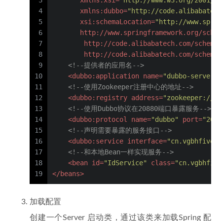
3
xmlns:xsi
=
"http://www.w3.org/2001/X
4
xmlns:dubbo
=
"http://code.alibabatec
5
xsi:schemaLocation
=
"http://www.spri
6
       http://www.springframework.org/sche
7
        http://code.alibabatech.com/schema
8
        http://code.alibabatech.com/schema
9
<!--提供者的应用名-->
10
<
dubbo:application
name
=
"dubbo-server"
11
<!--使用Zookeeper注册中心的地址-->
12
<
dubbo:registry
address
=
"zookeeper://1
13
<!--使用Dubbo协议在20880端口暴露服务-->
14
<
dubbo:protocol
name
=
"dubbo"
port
=
"208
15
<!--声明需要暴露的服务接口-->
16
<
dubbo:service
interface
=
"cn.vgbhfive.
17
<!--和本地Bean一样实现服务-->
18
<
bean
id
=
"IdService"
class
=
"cn.vgbhfiv
19
</
beans
>
加载配置
创建一个Server 启动类，通过该类来加载Spring 配