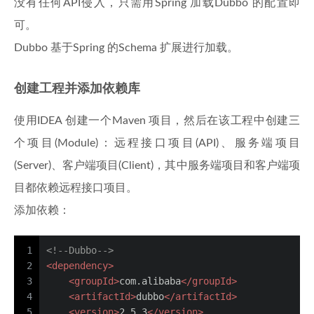
没有任何API侵入，只需用Spring 加载Dubbo 的配置即
可。
Dubbo 基于Spring 的Schema 扩展进行加载。
创建工程并添加依赖库
使用IDEA 创建一个Maven 项目，然后在该工程中创建三
个项目(Module)：远程接口项目(API)、服务端项目
(Server)、客户端项目(Client)，其中服务端项目和客户端项
目都依赖远程接口项目。
添加依赖：
1
<!--Dubbo-->
2
<
dependency
>
3
<
groupId
>
com.alibaba
</
groupId
>
4
<
artifactId
>
dubbo
</
artifactId
>
5
<
version
>
2.5.3
</
version
>