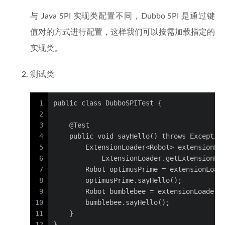
与 Java SPI 实现类配置不同，Dubbo SPI 是通过键
值对的方式进行配置，这样我们可以按需加载指定的
实现类。
测试类
1
public class DubboSPITest {
2
3
    @Test
4
    public void sayHello() throws Exceptio
5
        ExtensionLoader<Robot> extensionLo
6
            ExtensionLoader.getExtensionLo
7
        Robot optimusPrime = extensionLoad
8
        optimusPrime.sayHello();
9
        Robot bumblebee = extensionLoader.
10
        bumblebee.sayHello();
11
    }
12
}