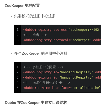
ZooKeeper 集群配置
集群模式的注册中心注册
1
<
dubbo:registry
address
=
"zookeeper://192.16
2
<!-- 或者 -->
3
<
dubbo:registry
protocol
=
"zookeeper"
addres
多个ZooKeeper 的注册中心注册
1
<!-- 多注册中心配置 -->
2
<
dubbo:registry
id
=
"hangzhouRegistry"
addre
3
<
dubbo:registry
id
=
"hangzhouRegistry"
addre
4
<!-- 向多个注册中心注册 -->
5
<
dubbo:service
interface
=
"com.alibaba.hello
Dubbo 在ZooKeeper 中建立目录结构