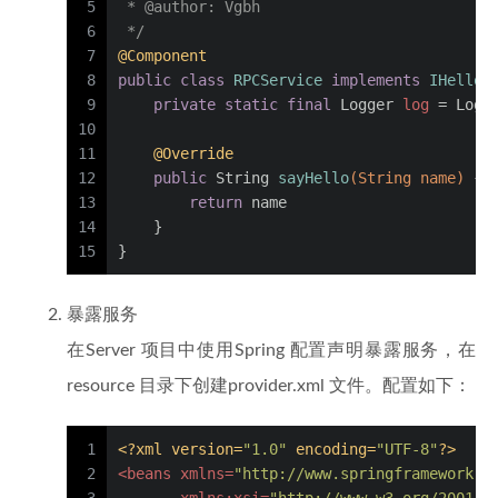
5
 * 
@author
: Vgbh
6
 */
7
@Component
8
public
class
RPCService
implements
IHelloS
9
private
static
final
Logger
log
=
 Logg
10
11
@Override
12
public
 String 
sayHello
(String name)
 {
13
return
 name
14
    }
15
}
暴露服务
在Server 项目中使用Spring 配置声明暴露服务，在
resource 目录下创建provider.xml 文件。配置如下：
1
<?xml version=
"1.0"
 encoding=
"UTF-8"
?>
2
<
beans
xmlns
=
"http://www.springframework.o