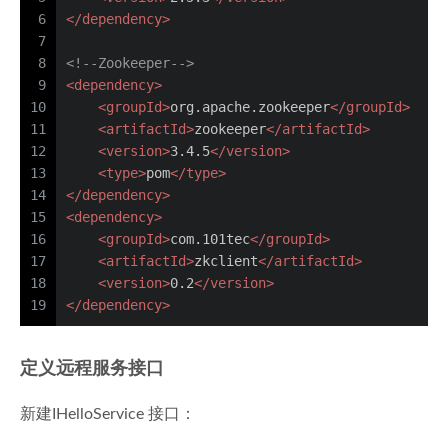
6
</
dependency
>
7
8
<!--Zookeeper-->
9
<
dependency
>
10
<
groupId
>
org.apache.zookeeper
</
groupId
>
11
<
artifactId
>
zookeeper
</
artifactId
>
12
<
version
>
3.4.5
</
version
>
13
<
type
>
pom
</
type
>
14
</
dependency
>
15
<
dependency
>
16
<
groupId
>
com.101tec
</
groupId
>
17
<
artifactId
>
zkclient
</
artifactId
>
18
<
version
>
0.2
</
version
>
19
</
dependency
>
定义远程服务接口
新建IHelloService 接口：