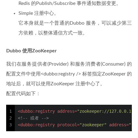
Redis 的Publish/Subscribe 事件通知数据变更。
Simple 注册中心。
它本身就是一个普通的Dubbo 服务，可以减少第三
方依赖，以整体通信方式一致。
Dubbo 使用ZooKeeper
我们在服务提供者(Provider) 和服务消费者(Consumer) 的
配置文件中使用<dubbo:registry /> 标签指定ZooKeeper 的
地址后，就可以使用ZooKeeper 注册中心了。
配置代码如下：
1
<
dubbo:registry
address
=
"zookeeper://127.0.0.1:2
2
<!-- 或者 -->
3
<
dubbo:registry
protocol
=
"zookeeper"
address
=
"12