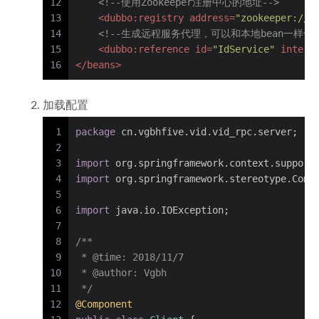
12
<!--使用Zookeeper注册中心的地址-->
13
<
dubbo:registry
address
=
"zookeeper://1
14
<!--生成远程服务代理，可以和本地bean一样使用Id
15
<
dubbo:reference
id
=
"IdService"
interf
16
</
beans
>
加载配置
1
package
 cn.vgbhfive.vid.vid_rpc.server;
2
3
import
 org.springframework.context.support
4
import
 org.springframework.stereotype.Comp
5
6
import
 java.io.IOException;
7
8
/**
9
 * 
@time
: 2018/11/7
10
 * 
@author
: Vgbh
11
 */
12
@Component