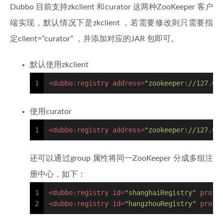
Dubbo 目前支持zkclient 和curator 这两种ZooKeeper 客户
端实现，默认情况下是zkclient ，若需要修改则只需要指
定client=”curator” ，并添加对应的JAR 包即可。
默认使用zkclient
1
<
dubbo:registry
address
=
"zookeeper://127.0.
使用curator
1
<
dubbo:registry
address
=
"zookeeper://127.0.
还可以通过group 属性将同一ZooKeeper 分成多组注
册中心，如下：
1
<
dubbo:registry
id
=
"shanghaiRegistry"
proto
2
<
dubbo:registry
id
=
"hangzhouRegistry"
proto