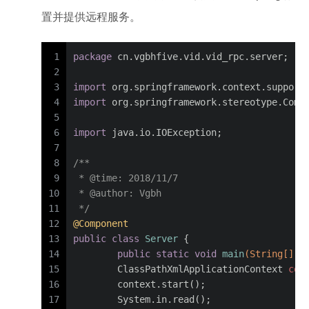
置并提供远程服务。
1
package
 cn.vgbhfive.vid.vid_rpc.server;
2
3
import
 org.springframework.context.support
4
import
 org.springframework.stereotype.Comp
5
6
import
 java.io.IOException;
7
8
/**
9
 * 
@time
: 2018/11/7
10
 * 
@author
: Vgbh
11
 */
12
@Component
13
public
class
Server
 {
14
public
static
void
main
(String[] a
15
ClassPathXmlApplicationContext
con
16
        context.start();
17
        System.in.read();