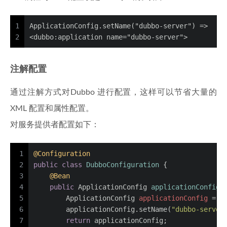
1
ApplicationConfig.setName("dubbo-server") => 
2
<dubbo:application name="dubbo-server">
注解配置
通过注解方式对Dubbo 进行配置，这样可以节省大量的
XML 配置和属性配置。
对服务提供者配置如下：
1
@Configuration
2
public
class
DubboConfiguration
 {
3
@Bean
4
public
 ApplicationConfig 
applicationConfig
(
5
ApplicationConfig
applicationConfig
=
n
6
        applicationConfig.setName(
"dubbo-server
7
return
 applicationConfig;