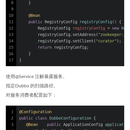
8
    }
9
10
@Bean
11
public
 RegistryConfig 
registryConfig
()
 {
12
RegistryConfig
registryConfig
=
new
Reg
13
        registryConfig.setAddress(
"zookeeper://
14
        registryConfig.setClient(
"curator"
);
15
return
 registryConfig;
16
    }
17
}
使用@Service 注解暴露服务。
指定Dubbo 的扫描路径。
对服务消费者配置如下：
1
@Configuration
2
public
class
DubboConfiguration
 {
3
@Bean
public
 ApplicationConfig 
applicatio