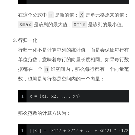
m
X
在这个公式中
是新的值；
是单元格原来的值；
Xmax
Xmin
是该列的最大值；
是该列的最小值。
行归一化
行归一化不是计算每列的统计值，而是会保证每行有
单位范数，意味着每行的向量长度相同。如果每行数
n
据都在一个
维空间内，那么每行都有一个向量范
数，也就是每行都是空间内的一个向量：
1
x = (x1, x2, ..., xn)
那么范数的计算方法为：
1
||x|| = (x1^2 + x2^2 + ... + xn^2) ^ (1/2)